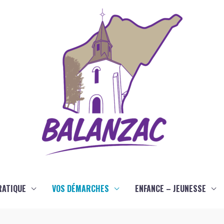
RATIQUE
VOS DÉMARCHES
ENFANCE – JEUNESSE