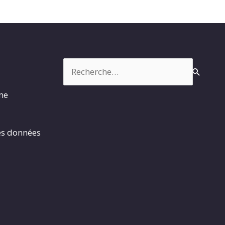
Rechercher :
rme
es données