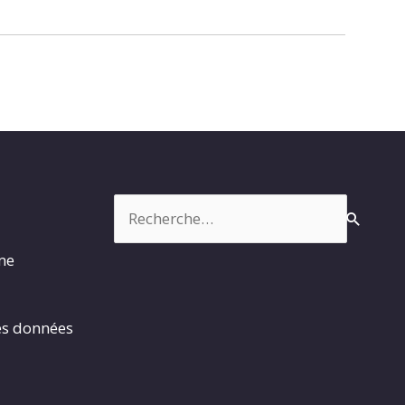
Rechercher :
rme
es données