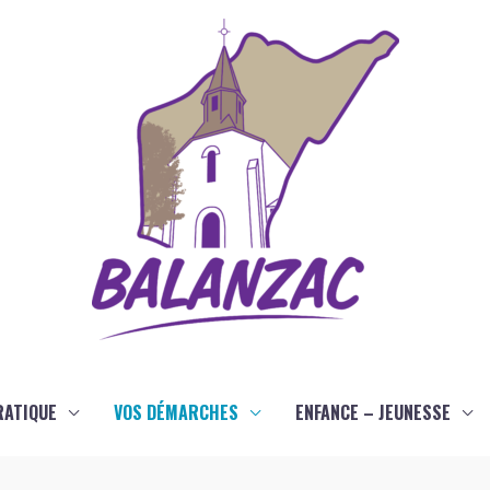
RATIQUE
VOS DÉMARCHES
ENFANCE – JEUNESSE