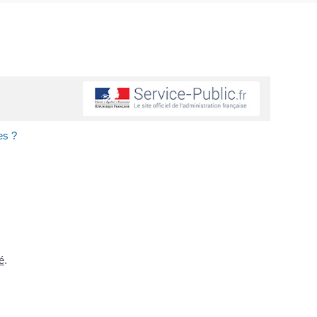
es ?
é
.