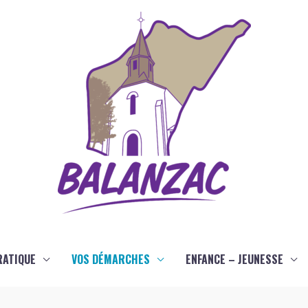
RATIQUE
VOS DÉMARCHES
ENFANCE – JEUNESSE