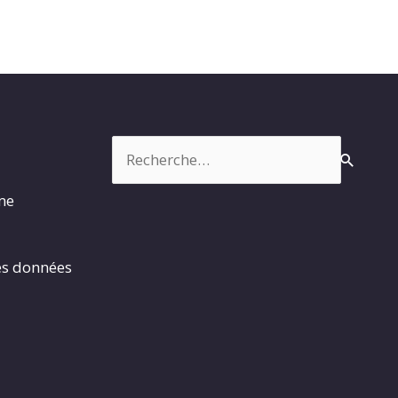
Rechercher :
rme
es données