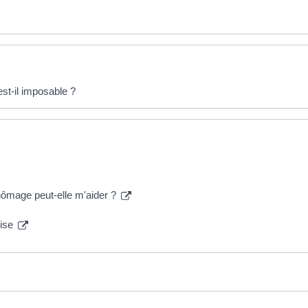
st-il imposable ?
hômage peut-elle m'aider ?
rise