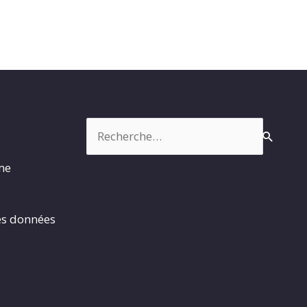
Rechercher :
rme
es données