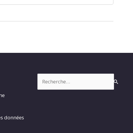
Rechercher :
rme
es données