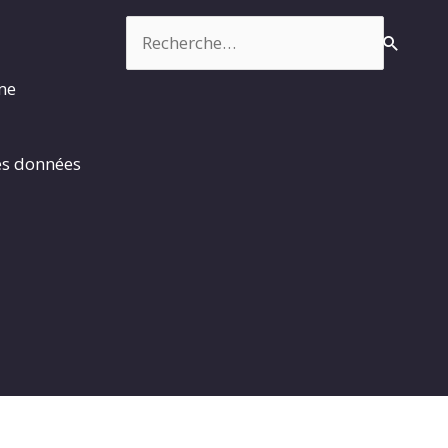
Rechercher :
rme
es données