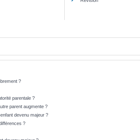
Révision
librement ?
utorité parentale ?
l'autre parent augmente ?
n enfant devenu majeur ?
différences ?