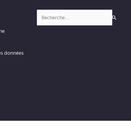
Rechercher :
rme
es données