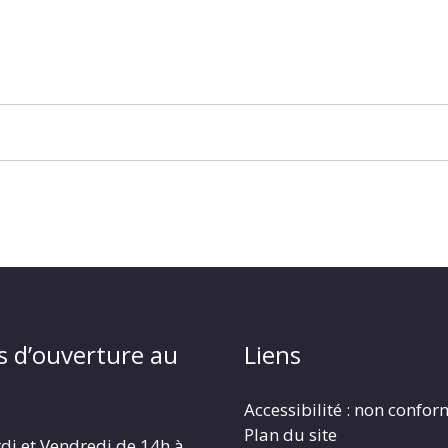
s d’ouverture au
Liens
Accessibilité : non confo
Plan du site
di et Vendredi de 14h à