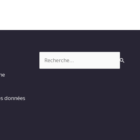
Rechercher :
rme
es données