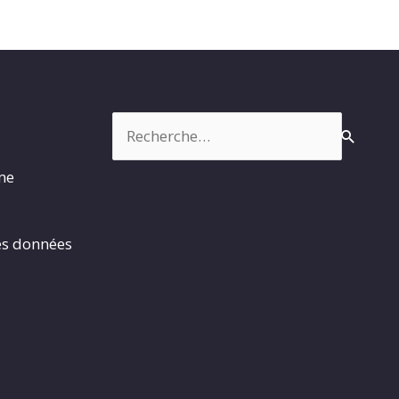
Rechercher :
rme
es données