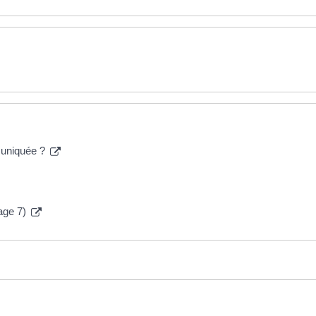
mmuniquée ?
page 7)