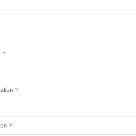
r ?
ation ?
ion ?