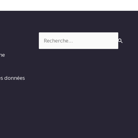
Rechercher :
rme
es données