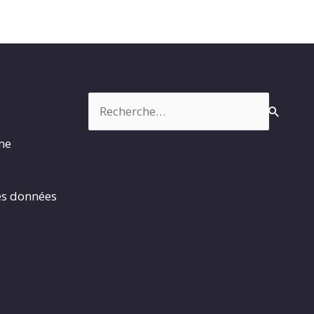
Rechercher :
rme
es données