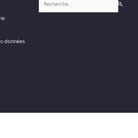
rme
es données