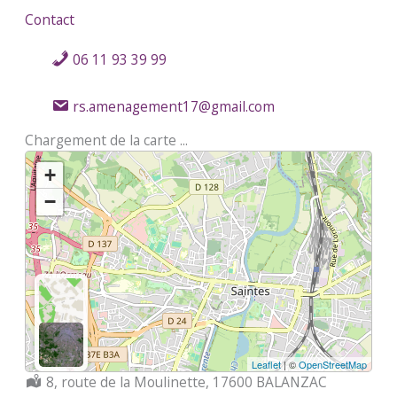
Contact
06 11 93 39 99
rs.amenagement17@gmail.com
Chargement de la carte ...
+
−
Leaflet
| ©
OpenStreetMap
Localisation :
8, route de la Moulinette, 17600 BALANZAC