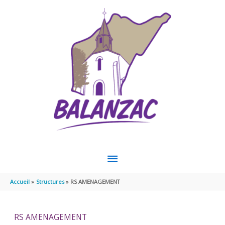
Aller au contenu
Aller au pied de page
MENU
PRINCIPAL
Accueil
Structures
RS AMENAGEMENT
RS AMENAGEMENT