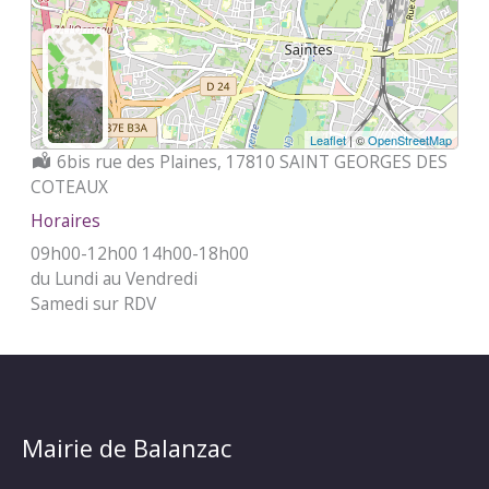
Leaflet
| ©
OpenStreetMap
Localisation :
6bis rue des Plaines, 17810 SAINT GEORGES DES
COTEAUX
Horaires
09h00-12h00 14h00-18h00
du Lundi au Vendredi
Samedi sur RDV
Mairie de Balanzac