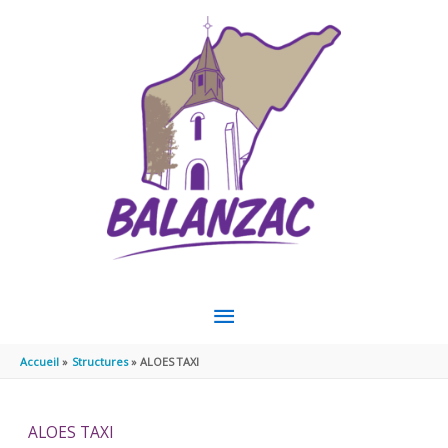
Aller au contenu
Aller au pied de page
MENU
PRINCIPAL
Accueil
Structures
ALOES TAXI
ALOES TAXI