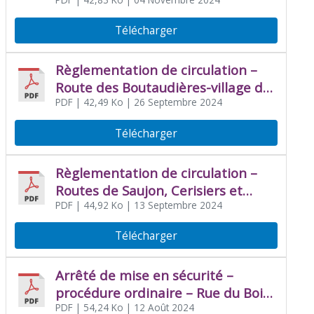
PDF
| 42,83 Ko
| 04 Novembre 2024
Télécharger
Règlementation de circulation –
Route des Boutaudières-village des
Moines
PDF
| 42,49 Ko
| 26 Septembre 2024
Télécharger
Règlementation de circulation –
Routes de Saujon, Cerisiers et
Chadennes
PDF
| 44,92 Ko
| 13 Septembre 2024
Télécharger
Arrêté de mise en sécurité –
procédure ordinaire – Rue du Bois
Jean Gou
PDF
| 54,24 Ko
| 12 Août 2024