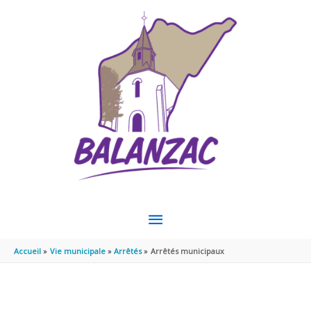
Aller au contenu
Aller au pied de page
MENU
PRINCIPAL
Accueil
Vie municipale
Arrêtés
Arrêtés municipaux