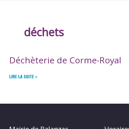
DE
BALANZAC
déchets
Déchèterie de Corme-Royal
DÉCHÈTERIE
LIRE LA SUITE »
DE
CORME-
ROYAL
Mairie de Balanzac
Horaire