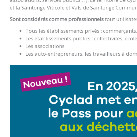
et la Saintonge Viticole et Vals de Saintonge Commu
Sont considérés comme professionnels
tout utilisate
Tous les établissements privés : commerçants, 
Les établissements publics : collectivités, écol
Les associations
Les auto-entrepreneurs, les travailleurs à dom