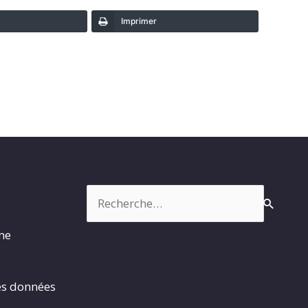
Imprimer
Rechercher :
rme
es données