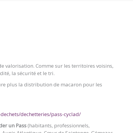
e valorisation. Comme sur les territoires voisins,
é, la sécurité et le tri.
ure plus la distribution de macaron pour les
s-dechets/dechetteries/pass-cyclad/
nder un Pass
(habitants, professionnels,
d, Aunis Atlantique, Cœur de Saintonge, Gémozac