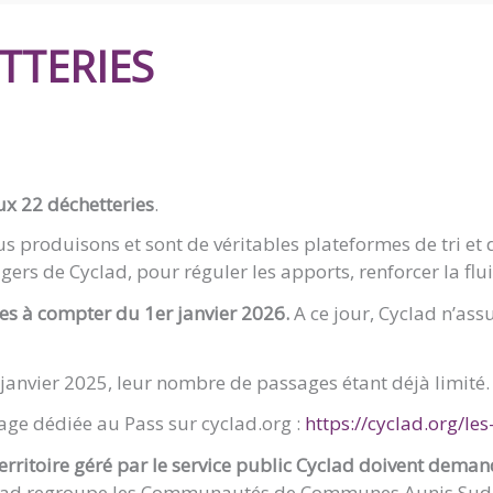
TTERIES
ux 22 déchetteries
.
 produisons et sont de véritables plateformes de tri et d
ers de Cyclad, pour réguler les apports, renforcer la fluidit
es à compter du 1er janvier 2026.
A ce jour, Cyclad n’ass
r janvier 2025, leur nombre de passages étant déjà limité.
age dédiée au Pass sur cyclad.org :
https://cyclad.org/le
territoire géré par le service public Cyclad doivent dema
e Cyclad regroupe les Communautés de Communes Aunis Su