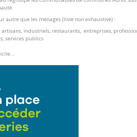
nauté.
ur autre que les ménages (liste non exhaustive) :
artisans, industriels, restaurants, entreprises, professio
es, services publics
icile…