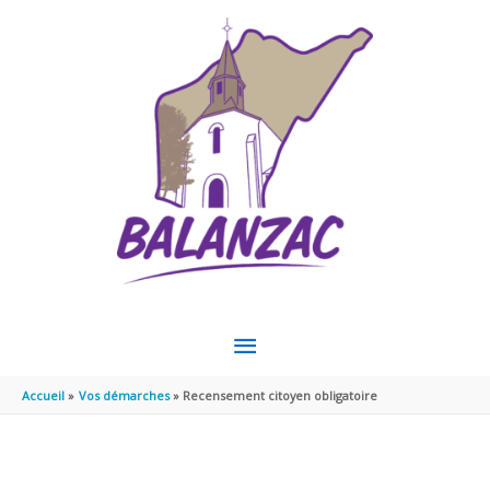
Aller au contenu
Aller au pied de page
MENU
PRINCIPAL
Accueil
Vos démarches
Recensement citoyen obligatoire