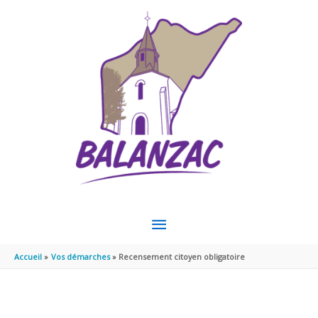
Aller au contenu
Aller au pied de page
MENU
PRINCIPAL
Accueil
Vos démarches
Recensement citoyen obligatoire