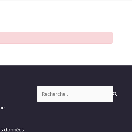
Rechercher :
rme
es données