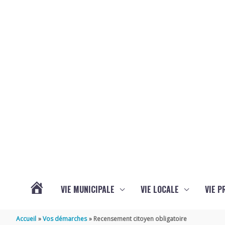
Aller au contenu
Aller au pied de page
VIE MUNICIPALE
VIE LOCALE
VIE P
ACTUALITÉS
Accueil
Vos démarches
Recensement citoyen obligatoire