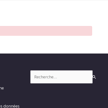
Rechercher :
rme
es données