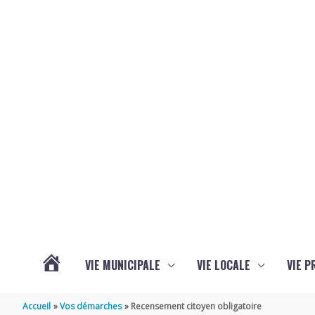
Aller au contenu
Aller au pied de page
VIE MUNICIPALE
VIE LOCALE
VIE P
ACTUALITÉS
Accueil
Vos démarches
Recensement citoyen obligatoire