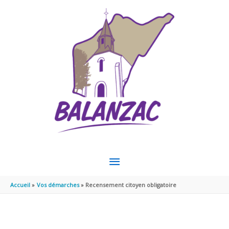
Aller au contenu
Aller au pied de page
MENU
PRINCIPAL
Accueil
Vos démarches
Recensement citoyen obligatoire