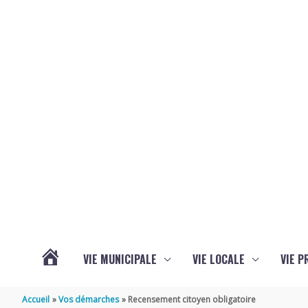
Aller au contenu
Aller au pied de page
VIE MUNICIPALE
VIE LOCALE
VIE P
ACTUALITÉS
Accueil
Vos démarches
Recensement citoyen obligatoire