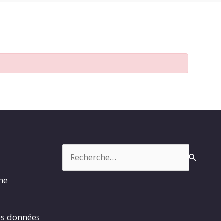
Rechercher :
rme
es données