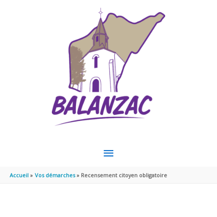
Aller au contenu
Aller au pied de page
MENU
PRINCIPAL
Accueil
Vos démarches
Recensement citoyen obligatoire