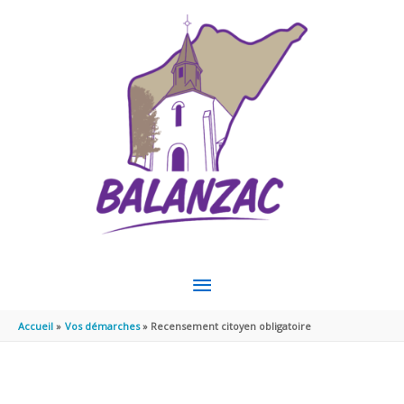
Aller au contenu
Aller au pied de page
MENU
PRINCIPAL
Accueil
Vos démarches
Recensement citoyen obligatoire