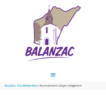
Aller au contenu
Aller au pied de page
MENU
PRINCIPAL
Accueil
Vos démarches
Recensement citoyen obligatoire