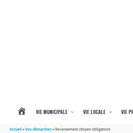
Aller au contenu
Aller au pied de page
VIE MUNICIPALE
VIE LOCALE
VIE P
ACTUALITÉS
Accueil
Vos démarches
Recensement citoyen obligatoire