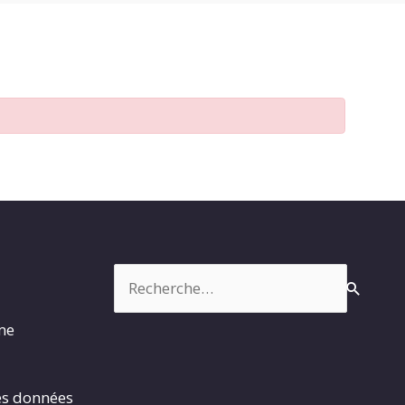
Rechercher :
rme
es données