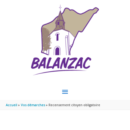
Aller au contenu
Aller au pied de page
MENU
PRINCIPAL
Accueil
Vos démarches
Recensement citoyen obligatoire