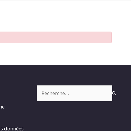
Rechercher :
rme
es données