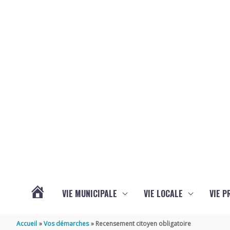
Aller au contenu
Aller au pied de page
VIE MUNICIPALE
VIE LOCALE
VIE P
ACTUALITÉS
Accueil
Vos démarches
Recensement citoyen obligatoire