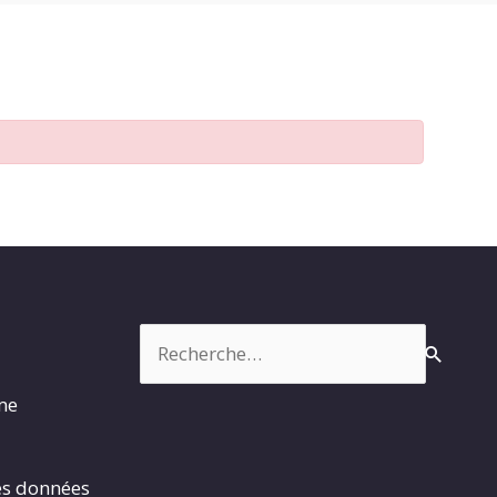
Rechercher :
rme
es données