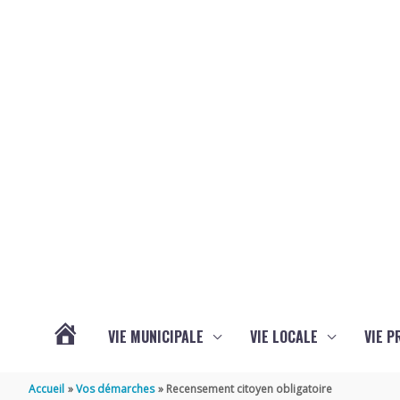
Aller au contenu
Aller au pied de page
VIE MUNICIPALE
VIE LOCALE
VIE P
ACTUALITÉS
Accueil
Vos démarches
Recensement citoyen obligatoire