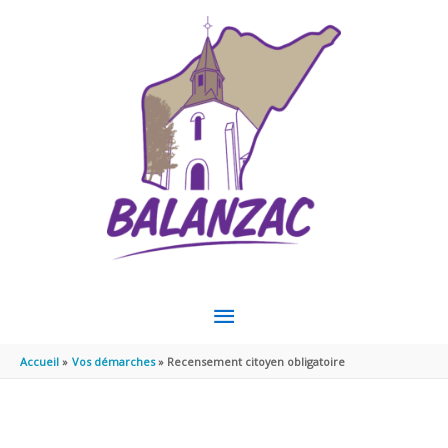
Aller au contenu
Aller au pied de page
MENU
PRINCIPAL
Accueil
Vos démarches
Recensement citoyen obligatoire