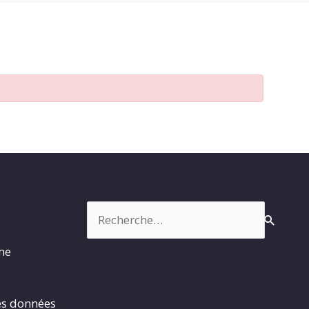
Rechercher :
rme
es données