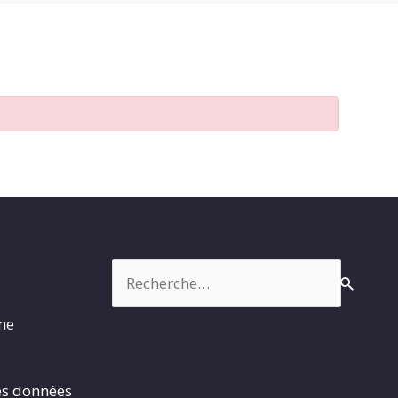
Rechercher :
rme
es données