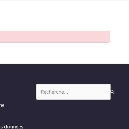
Rechercher :
rme
es données