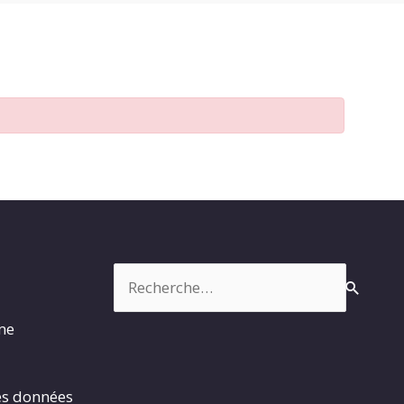
Rechercher :
rme
es données