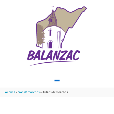
Aller au contenu
Aller au pied de page
MENU
PRINCIPAL
Accueil
Vos démarches
Autres démarches