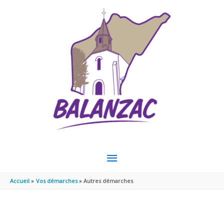
Aller au contenu
Aller au pied de page
MENU
PRINCIPAL
Accueil
Vos démarches
Autres démarches