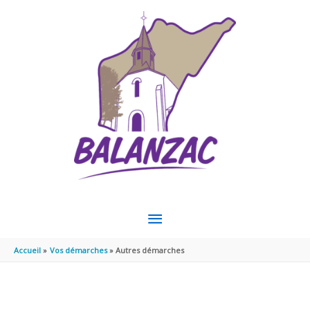
Aller au contenu
Aller au pied de page
MENU
PRINCIPAL
Accueil
Vos démarches
Autres démarches