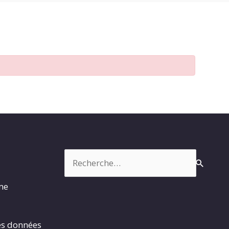
Rechercher :
rme
es données