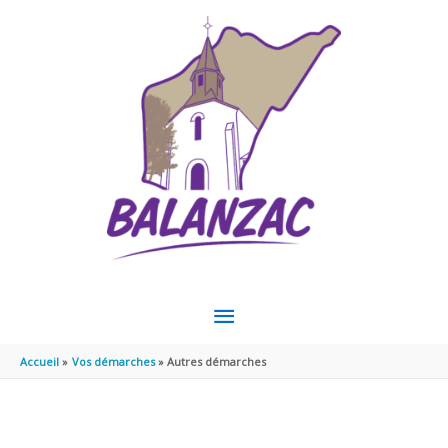
Aller au contenu
Aller au pied de page
MENU
PRINCIPAL
Accueil
Vos démarches
Autres démarches