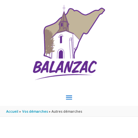
Aller au contenu
Aller au pied de page
MENU
PRINCIPAL
Accueil
Vos démarches
Autres démarches