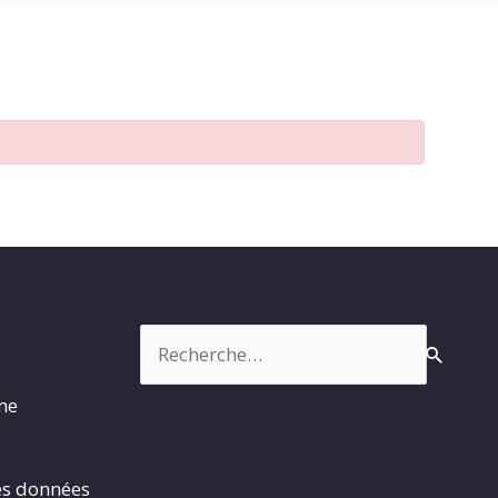
Rechercher :
rme
es données