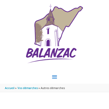
Aller au contenu
Aller au pied de page
MENU
PRINCIPAL
Accueil
Vos démarches
Autres démarches