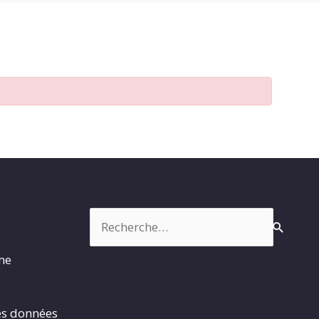
Rechercher :
rme
es données