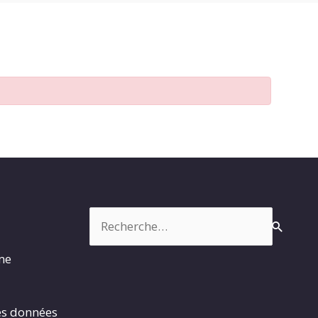
Rechercher :
rme
es données