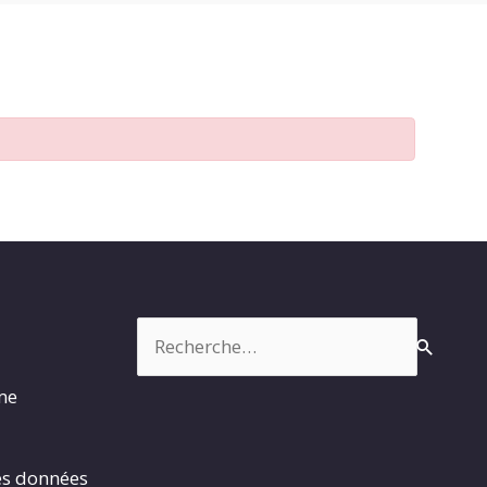
Rechercher :
rme
es données