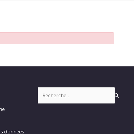
Rechercher :
rme
es données