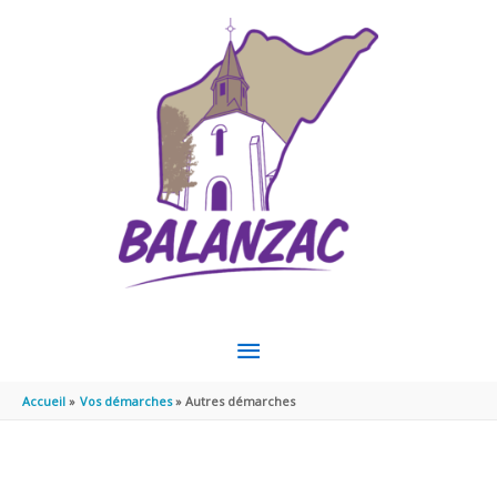
Aller au contenu
Aller au pied de page
MENU
PRINCIPAL
Accueil
Vos démarches
Autres démarches